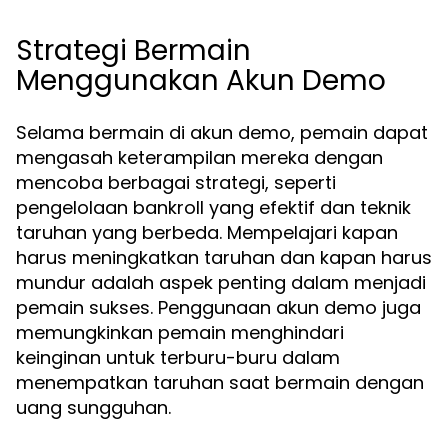
Strategi Bermain
Menggunakan Akun Demo
Selama bermain di akun demo, pemain dapat
mengasah keterampilan mereka dengan
mencoba berbagai strategi, seperti
pengelolaan bankroll yang efektif dan teknik
taruhan yang berbeda. Mempelajari kapan
harus meningkatkan taruhan dan kapan harus
mundur adalah aspek penting dalam menjadi
pemain sukses. Penggunaan akun demo juga
memungkinkan pemain menghindari
keinginan untuk terburu-buru dalam
menempatkan taruhan saat bermain dengan
uang sungguhan.