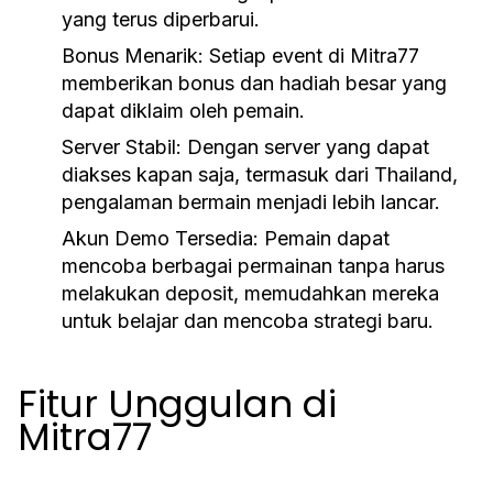
yang terus diperbarui.
Bonus Menarik:
Setiap event di Mitra77
memberikan bonus dan hadiah besar yang
dapat diklaim oleh pemain.
Server Stabil:
Dengan server yang dapat
diakses kapan saja, termasuk dari Thailand,
pengalaman bermain menjadi lebih lancar.
Akun Demo Tersedia:
Pemain dapat
mencoba berbagai permainan tanpa harus
melakukan deposit, memudahkan mereka
untuk belajar dan mencoba strategi baru.
Fitur Unggulan di
Mitra77