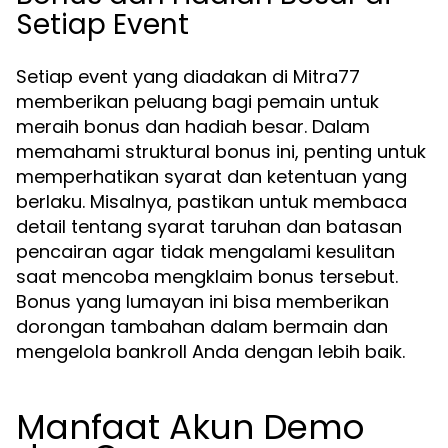
Setiap Event
Setiap event yang diadakan di Mitra77
memberikan peluang bagi pemain untuk
meraih bonus dan hadiah besar. Dalam
memahami struktural bonus ini, penting untuk
memperhatikan syarat dan ketentuan yang
berlaku. Misalnya, pastikan untuk membaca
detail tentang syarat taruhan dan batasan
pencairan agar tidak mengalami kesulitan
saat mencoba mengklaim bonus tersebut.
Bonus yang lumayan ini bisa memberikan
dorongan tambahan dalam bermain dan
mengelola bankroll Anda dengan lebih baik.
Manfaat Akun Demo