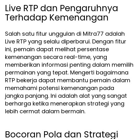
Live RTP dan Pengaruhnya
Terhadap Kemenangan
Salah satu fitur unggulan di Mitra77 adalah
Live RTP yang selalu diperbarui. Dengan fitur
ini, pemain dapat melihat persentase
kemenangan secara real-time, yang
memberikan informasi penting dalam memilih
permainan yang tepat. Mengerti bagaimana
RTP bekerja dapat membantu pemain dalam
memahami potensi kemenangan pada
jangka panjang. Ini adalah alat yang sangat
berharga ketika menerapkan strategi yang
lebih cermat dalam bermain.
Bocoran Pola dan Strategi