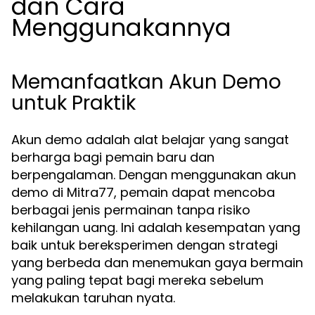
dan Cara
Menggunakannya
Memanfaatkan Akun Demo
untuk Praktik
Akun demo adalah alat belajar yang sangat
berharga bagi pemain baru dan
berpengalaman. Dengan menggunakan akun
demo di Mitra77, pemain dapat mencoba
berbagai jenis permainan tanpa risiko
kehilangan uang. Ini adalah kesempatan yang
baik untuk bereksperimen dengan strategi
yang berbeda dan menemukan gaya bermain
yang paling tepat bagi mereka sebelum
melakukan taruhan nyata.