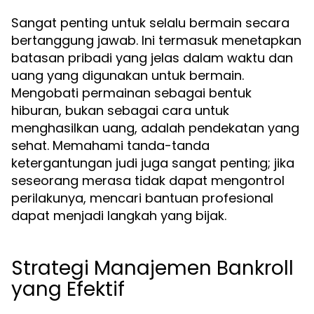
Sangat penting untuk selalu bermain secara
bertanggung jawab. Ini termasuk menetapkan
batasan pribadi yang jelas dalam waktu dan
uang yang digunakan untuk bermain.
Mengobati permainan sebagai bentuk
hiburan, bukan sebagai cara untuk
menghasilkan uang, adalah pendekatan yang
sehat. Memahami tanda-tanda
ketergantungan judi juga sangat penting; jika
seseorang merasa tidak dapat mengontrol
perilakunya, mencari bantuan profesional
dapat menjadi langkah yang bijak.
Strategi Manajemen Bankroll
yang Efektif