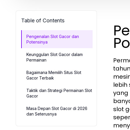
Table of Contents
Pe
Po
Pengenalan Slot Gacor dan
Potensinya
Keunggulan Slot Gacor dalam
Perma
Permainan
tahun
Bagaimana Memilih Situs Slot
mesin
Gacor Terbaik
lebih
Taktik dan Strategi Permainan Slot
yang 
Gacor
banya
slot 
Masa Depan Slot Gacor di 2026
dan Seterusnya
seper
meny