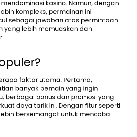
na mendominasi kasino. Namun, dengan
lebih kompleks, permainan ini
ncul sebagai jawaban atas permintaan
in yang lebih memuaskan dan
r.
opuler?
berapa faktor utama. Pertama,
atian banyak pemain yang ingin
tu, berbagai bonus dan promosi yang
at daya tarik ini. Dengan fitur seperti
a lebih bersemangat untuk mencoba