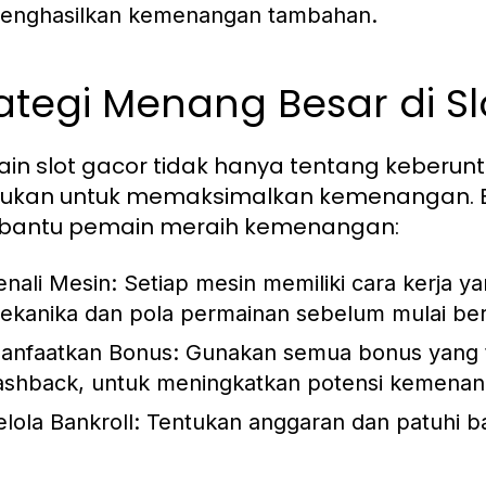
enghasilkan kemenangan tambahan.
ategi Menang Besar di S
in slot gacor tidak hanya tentang keberunt
lukan untuk memaksimalkan kemenangan. Be
antu pemain meraih kemenangan:
enali Mesin:
Setiap mesin memiliki cara kerja 
ekanika dan pola permainan sebelum mulai ber
anfaatkan Bonus:
Gunakan semua bonus yang te
ashback, untuk meningkatkan potensi kemenan
elola Bankroll:
Tentukan anggaran dan patuhi ba