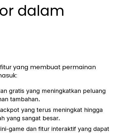
cor dalam
i fitur yang membuat permainan
masuk:
an gratis yang meningkatkan peluang
han tambahan.
jackpot yang terus meningkat hingga
 yang sangat besar.
i-game dan fitur interaktif yang dapat