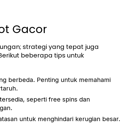
lot Gacor
ungan; strategi yang tepat juga
rikut beberapa tips untuk
yang berbeda. Penting untuk memahami
taruh.
rsedia, seperti free spins dan
gan.
tasan untuk menghindari kerugian besar.