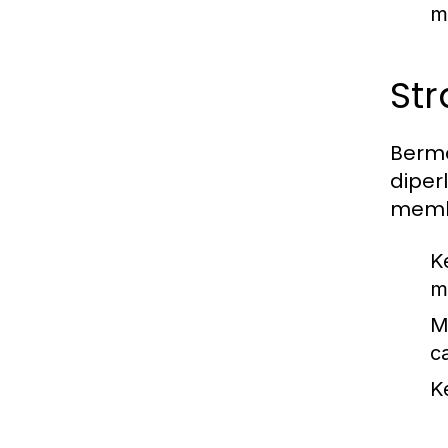
m
Str
Berma
diper
memb
K
m
M
c
K