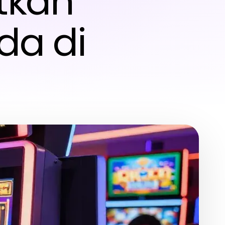
tkan
a di