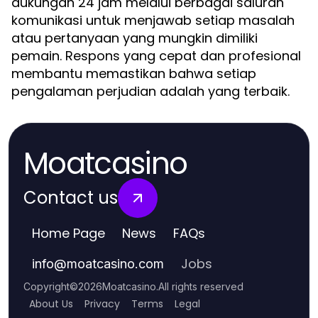
dukungan 24 jam melalui berbagai saluran
komunikasi untuk menjawab setiap masalah
atau pertanyaan yang mungkin dimiliki
pemain. Respons yang cepat dan profesional
membantu memastikan bahwa setiap
pengalaman perjudian adalah yang terbaik.
Moatcasino
Contact us
Home Page
News
FAQs
Jobs
info
@
moatcasino.com
Copyright
©
2026
Moatcasino
.
All rights reserved
About Us
Privacy
Terms
Legal