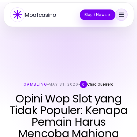
Moatcasino
Blog / News
GAMBLING
MAY 31, 2026
Chad Guerrero
C
Opini Wop Slot yang
Tidak Populer: Kenapa
Pemain Harus
Mencoba Mahjong