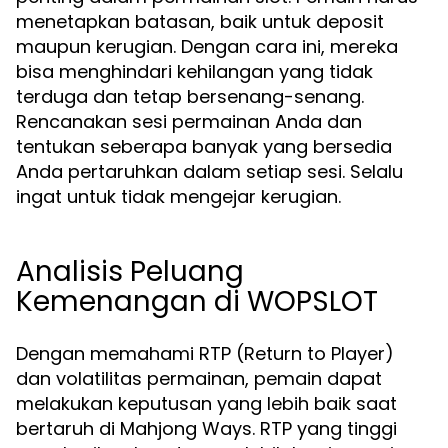
menetapkan batasan, baik untuk deposit
maupun kerugian. Dengan cara ini, mereka
bisa menghindari kehilangan yang tidak
terduga dan tetap bersenang-senang.
Rencanakan sesi permainan Anda dan
tentukan seberapa banyak yang bersedia
Anda pertaruhkan dalam setiap sesi. Selalu
ingat untuk tidak mengejar kerugian.
Analisis Peluang
Kemenangan di WOPSLOT
Dengan memahami RTP (Return to Player)
dan volatilitas permainan, pemain dapat
melakukan keputusan yang lebih baik saat
bertaruh di Mahjong Ways. RTP yang tinggi