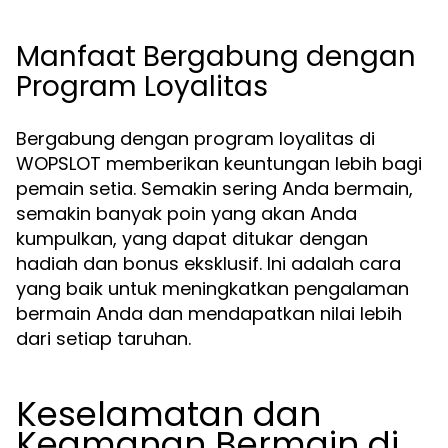
Manfaat Bergabung dengan
Program Loyalitas
Bergabung dengan program loyalitas di
WOPSLOT memberikan keuntungan lebih bagi
pemain setia. Semakin sering Anda bermain,
semakin banyak poin yang akan Anda
kumpulkan, yang dapat ditukar dengan
hadiah dan bonus eksklusif. Ini adalah cara
yang baik untuk meningkatkan pengalaman
bermain Anda dan mendapatkan nilai lebih
dari setiap taruhan.
Keselamatan dan
Keamanan Bermain di