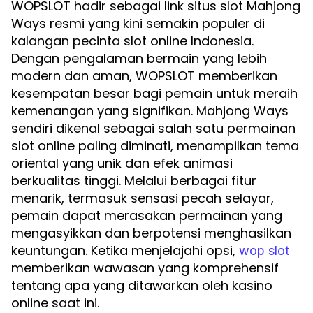
WOPSLOT hadir sebagai link situs slot Mahjong
Ways resmi yang kini semakin populer di
kalangan pecinta slot online Indonesia.
Dengan pengalaman bermain yang lebih
modern dan aman, WOPSLOT memberikan
kesempatan besar bagi pemain untuk meraih
kemenangan yang signifikan. Mahjong Ways
sendiri dikenal sebagai salah satu permainan
slot online paling diminati, menampilkan tema
oriental yang unik dan efek animasi
berkualitas tinggi. Melalui berbagai fitur
menarik, termasuk sensasi pecah selayar,
pemain dapat merasakan permainan yang
mengasyikkan dan berpotensi menghasilkan
keuntungan. Ketika menjelajahi opsi,
wop slot
memberikan wawasan yang komprehensif
tentang apa yang ditawarkan oleh kasino
online saat ini.