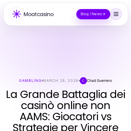
Moatcasino
Blog / News
GAMBLING
MARCH 29, 2026
Chad Guerrero
C
La Grande Battaglia dei
casinò online non
AAMS: Giocatori vs
Strategie per Vincere