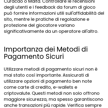
Curacao o Malta. Controllare le recensioni
degli utenti e i feedback da forum di gioco
può fornire informazioni utili sull'affidabilità del
sito, mentre le pratiche di regolazione e
protezione del giocatore variano
significativamente da un operatore all'altro.
Importanza dei Metodi di
Pagamento Sicuri
Utilizzare metodi di pagamento sicuri non è
mai stato così importante. Assicurati di
utilizzare opzioni di pagamento ben note
come carte di credito, e-wallets e
criptovalute. Questi metodi non solo offrono
maggiore sicurezza, ma spesso garantiscono
anche transazioni più rapide. Verifica sempre