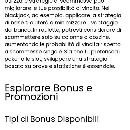
Utilizzare strategie di scommessa può
migliorare le tue possibilità di vincita. Nel
blackjack, ad esempio, applicare la strategia
di base ti aiuterà a minimizzare il vantaggio
del banco. In roulette, potresti considerare di
scommettere solo su colonne o dozzine,
aumentando le probabilità di vincita rispetto
a scommesse singole. Sia che tu preferisca il
poker o le slot, sviluppare una strategia
basata su prove e statistiche è essenziale.
Esplorare Bonus e
Promozioni
Tipi di Bonus Disponibili