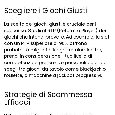
Scegliere i Giochi Giusti
La scelta dei giochi giusti è cruciale per il
successo. Studia il RTP (Return to Player) dei
giochi che intendi provare. Ad esempio, le slot
con un RTP superiore al 96% offrono
probabilità migliori a lungo termine. Inoltre,
prendi in considerazione il tuo livello di
competenza e preferenze personali quando
scegli tra giochi da tavolo come blackjack o
roulette, o macchine a jackpot progressivi.
Strategie di Scommessa
Efficaci