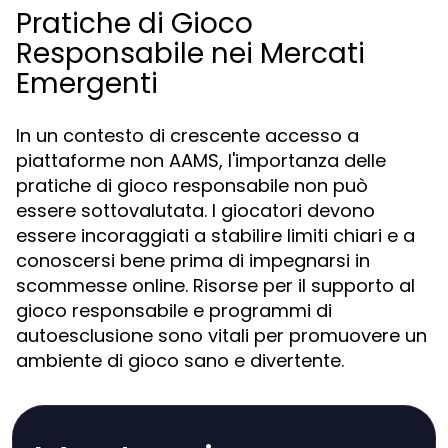
Pratiche di Gioco
Responsabile nei Mercati
Emergenti
In un contesto di crescente accesso a
piattaforme non AAMS, l'importanza delle
pratiche di gioco responsabile non può
essere sottovalutata. I giocatori devono
essere incoraggiati a stabilire limiti chiari e a
conoscersi bene prima di impegnarsi in
scommesse online. Risorse per il supporto al
gioco responsabile e programmi di
autoesclusione sono vitali per promuovere un
ambiente di gioco sano e divertente.