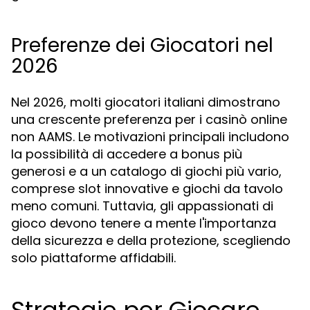
Preferenze dei Giocatori nel
2026
Nel 2026, molti giocatori italiani dimostrano
una crescente preferenza per i casinò online
non AAMS. Le motivazioni principali includono
la possibilità di accedere a bonus più
generosi e a un catalogo di giochi più vario,
comprese slot innovative e giochi da tavolo
meno comuni. Tuttavia, gli appassionati di
gioco devono tenere a mente l'importanza
della sicurezza e della protezione, scegliendo
solo piattaforme affidabili.