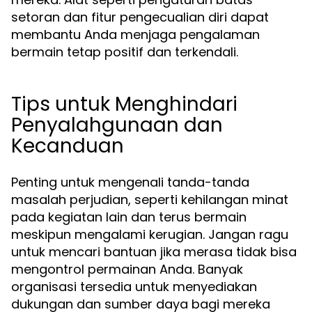
setoran dan fitur pengecualian diri dapat
membantu Anda menjaga pengalaman
bermain tetap positif dan terkendali.
Tips untuk Menghindari
Penyalahgunaan dan
Kecanduan
Penting untuk mengenali tanda-tanda
masalah perjudian, seperti kehilangan minat
pada kegiatan lain dan terus bermain
meskipun mengalami kerugian. Jangan ragu
untuk mencari bantuan jika merasa tidak bisa
mengontrol permainan Anda. Banyak
organisasi tersedia untuk menyediakan
dukungan dan sumber daya bagi mereka