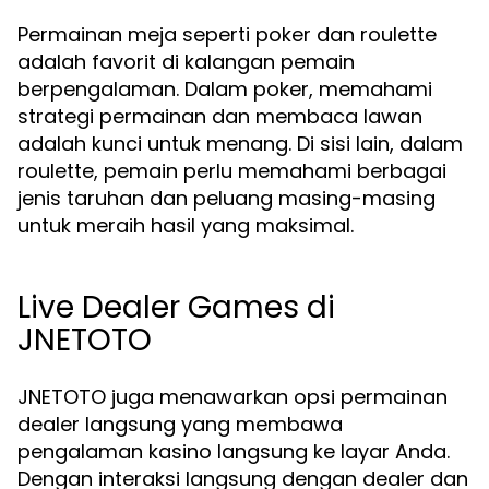
Permainan meja seperti poker dan roulette
adalah favorit di kalangan pemain
berpengalaman. Dalam poker, memahami
strategi permainan dan membaca lawan
adalah kunci untuk menang. Di sisi lain, dalam
roulette, pemain perlu memahami berbagai
jenis taruhan dan peluang masing-masing
untuk meraih hasil yang maksimal.
Live Dealer Games di
JNETOTO
JNETOTO juga menawarkan opsi permainan
dealer langsung yang membawa
pengalaman kasino langsung ke layar Anda.
Dengan interaksi langsung dengan dealer dan