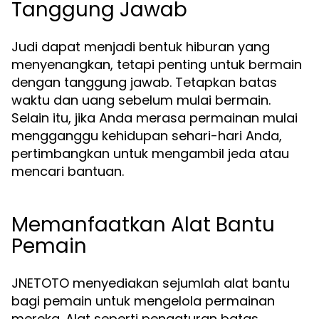
Tanggung Jawab
Judi dapat menjadi bentuk hiburan yang
menyenangkan, tetapi penting untuk bermain
dengan tanggung jawab. Tetapkan batas
waktu dan uang sebelum mulai bermain.
Selain itu, jika Anda merasa permainan mulai
mengganggu kehidupan sehari-hari Anda,
pertimbangkan untuk mengambil jeda atau
mencari bantuan.
Memanfaatkan Alat Bantu
Pemain
JNETOTO menyediakan sejumlah alat bantu
bagi pemain untuk mengelola permainan
mereka. Alat seperti pengaturan batas