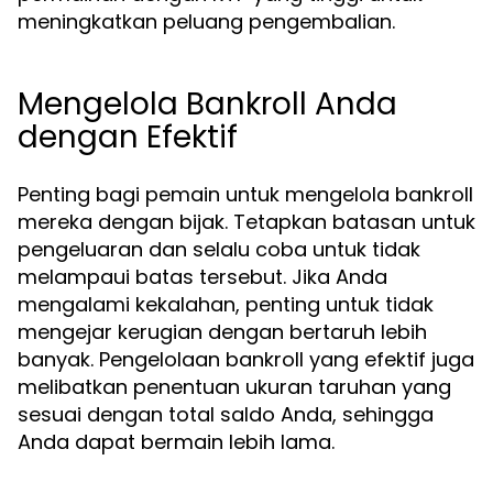
meningkatkan peluang pengembalian.
Mengelola Bankroll Anda
dengan Efektif
Penting bagi pemain untuk mengelola bankroll
mereka dengan bijak. Tetapkan batasan untuk
pengeluaran dan selalu coba untuk tidak
melampaui batas tersebut. Jika Anda
mengalami kekalahan, penting untuk tidak
mengejar kerugian dengan bertaruh lebih
banyak. Pengelolaan bankroll yang efektif juga
melibatkan penentuan ukuran taruhan yang
sesuai dengan total saldo Anda, sehingga
Anda dapat bermain lebih lama.