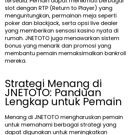
tersedia. Pemain dapat menikmati berbagai
slot dengan RTP (Return to Player) yang
menguntungkan, permainan meja seperti
poker dan blackjack, serta opsi live dealer
yang memberikan sensasi kasino nyata di
rumah. JNETOTO juga menawarkan sistem
bonus yang menarik dan promosi yang
membantu pemain memaksimalkan bankroll
mereka.
Strategi Menang di
JNETOTO: Panduan
Lengkap untuk Pemain
Menang di JNETOTO mengharuskan pemain
untuk memahami berbagai strategi yang
dapat digunakan untuk meningkatkan