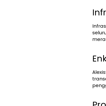
Inf
Infra
selur
mera
Enk
Alexi
trans
pengg
Pr