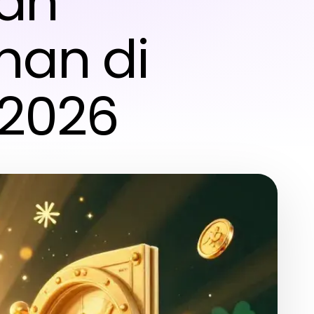
an
han di
 2026