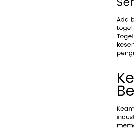
Se
Ada b
togel
Togel
kesem
pengu
Ke
Be
Keama
indus
memas