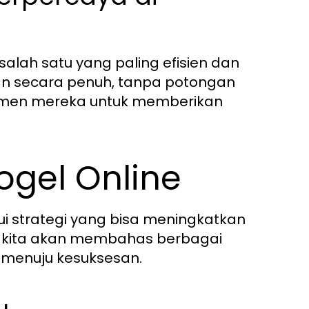
salah satu yang paling efisien dan
n secara penuh, tanpa potongan
itmen mereka untuk memberikan
ogel Online
i strategi yang bisa meningkatkan
i, kita akan membahas berbagai
menuju kesuksesan.