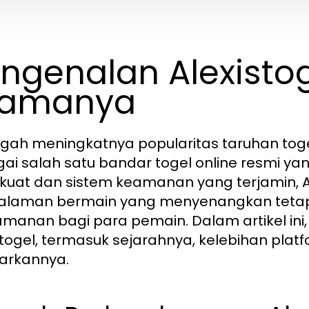
ngenalan Alexistog
tamanya
ngah meningkatnya popularitas taruhan toge
ai salah satu bandar togel online resmi yang
kuat dan sistem keamanan yang terjamin, A
alaman bermain yang menyenangkan tetap
manan bagi para pemain. Dalam artikel ini, 
stogel, termasuk sejarahnya, kelebihan plat
arkannya.