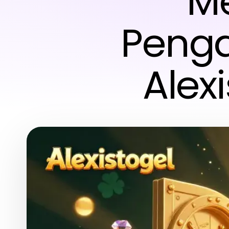
M
Penga
Alex