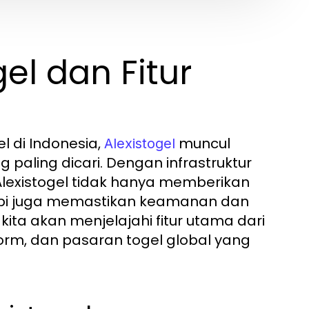
el dan Fitur
l di Indonesia,
muncul
Alexistogel
 paling dicari. Dengan infrastruktur
lexistogel tidak hanya memberikan
i juga memastikan keamanan dan
kita akan menjelajahi fitur utama dari
form, dan pasaran togel global yang