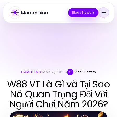
Moatcasino
Blog / News
GAMBLING
MAY 2, 2026
Chad Guerrero
C
W88 VT Là Gì và Tại Sao
Nó Quan Trọng Đối Với
Người Chơi Năm 2026?