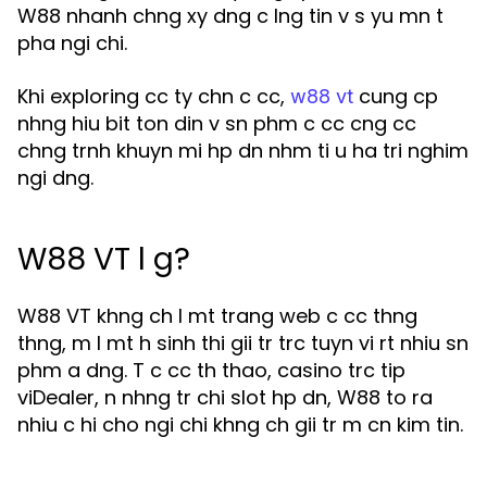
W88 nhanh chng xy dng c lng tin v s yu mn t
pha ngi chi.
Khi exploring cc ty chn c cc,
cung cp
w88 vt
nhng hiu bit ton din v sn phm c cc cng cc
chng trnh khuyn mi hp dn nhm ti u ha tri nghim
ngi dng.
W88 VT l g?
W88 VT khng ch l mt trang web c cc thng
thng, m l mt h sinh thi gii tr trc tuyn vi rt nhiu sn
phm a dng. T c cc th thao, casino trc tip
viDealer, n nhng tr chi slot hp dn, W88 to ra
nhiu c hi cho ngi chi khng ch gii tr m cn kim tin.