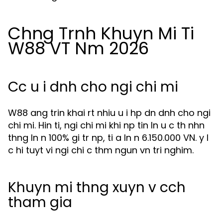
Chng Trnh Khuyn Mi Ti
W88 VT Nm 2026
Cc u i dnh cho ngi chi mi
W88 ang trin khai rt nhiu u i hp dn dnh cho ngi
chi mi. Hin ti, ngi chi mi khi np tin ln u c th nhn
thng ln n 100% gi tr np, ti a ln n 6.150.000 VN. y l
c hi tuyt vi ngi chi c thm ngun vn tri nghim.
Khuyn mi thng xuyn v cch
tham gia