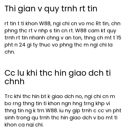
Thi gian v quy trnh rt tin
rt tin t ti khon W88, ngi chi cn vo mc Rt tin, chn
phng thc rt v nhp s tin cn rt. W88 cam kt quy
trnh rt tin nhanh chng v an ton, thng ch mt t 15
pht n 24 gi ty thuc vo phng thc m ngi chi la
chn.
Cc lu khi thc hin giao dch ti
chnh
Trc khi thc hin bt k giao dch no, ngi chi cn m
bo rng thng tin ti khon ngn hng trng khp vi
thng tin ng k trn W88. iu ny gip trnh c cc vn pht
sinh trong qu trnh thc hin giao dch v bo mt ti
khon ca ngi chi.