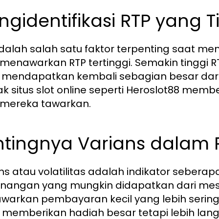
gidentifikasi RTP yang T
dalah salah satu faktor terpenting saat memi
menawarkan RTP tertinggi. Semakin tinggi 
 mendapatkan kembali sebagian besar dar
k situs slot online seperti Heroslot88 memb
 mereka tawarkan.
ntingnya Varians dalam
ns atau volatilitas adalah indikator sebera
angan yang mungkin didapatkan dari mesin
arkan pembayaran kecil yang lebih sering
i memberikan hadiah besar tetapi lebih lang