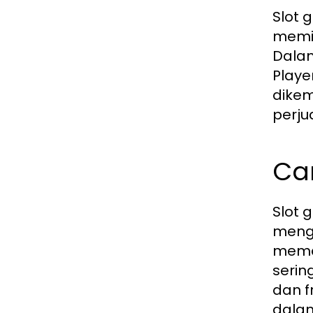
Slot 
memil
Dalam
Playe
dikem
perju
Car
Slot 
mengh
memas
serin
dan f
dalam