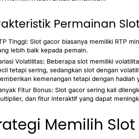
akteristik Permainan Slo
TP Tinggi:
Slot gacor biasanya memiliki RTP m
ang lebih baik kepada pemain.
riasi Volatilitas:
Beberapa slot memiliki volati
ecil tetapi sering, sedangkan slot dengan volatil
emberikan kemenangan tetapi dengan hadiah y
anyak Fitur Bonus:
Slot gacor sering kali dileng
ultiplier, dan fitur interaktif yang dapat meni
rategi Memilih Slo