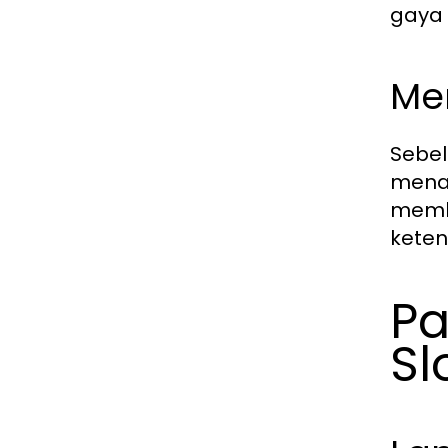
gaya
Me
Sebel
menaw
membu
keten
Pa
Sl