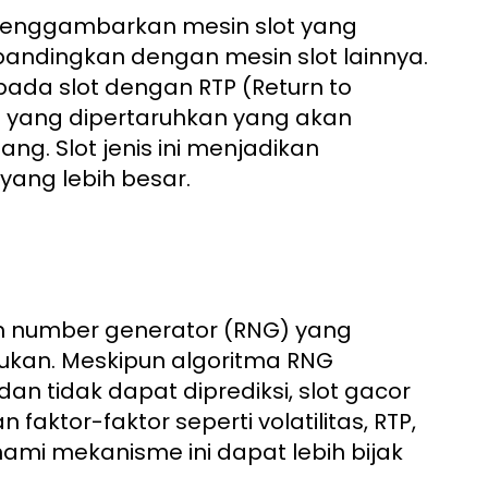
 menggambarkan mesin slot yang
ibandingkan dengan mesin slot lainnya.
k pada slot dengan RTP (Return to
ng yang dipertaruhkan yang akan
g. Slot jenis ini menjadikan
yang lebih besar.
m number generator (RNG) yang
akukan. Meskipun algoritma RNG
n tidak dapat diprediksi, slot gacor
ktor-faktor seperti volatilitas, RTP,
i mekanisme ini dapat lebih bijak