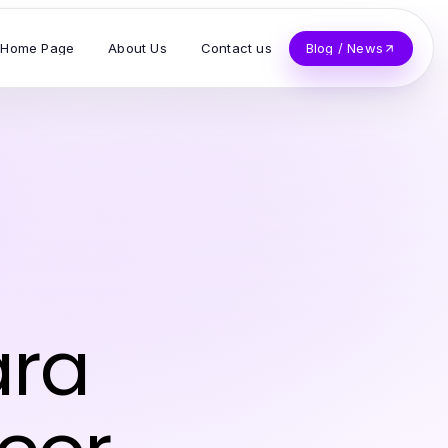
Home Page
About Us
Contact us
Blog / News
ra