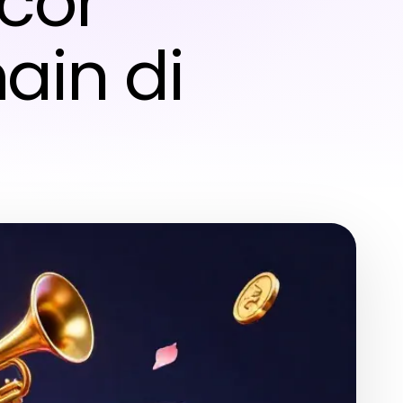
cor
ain di