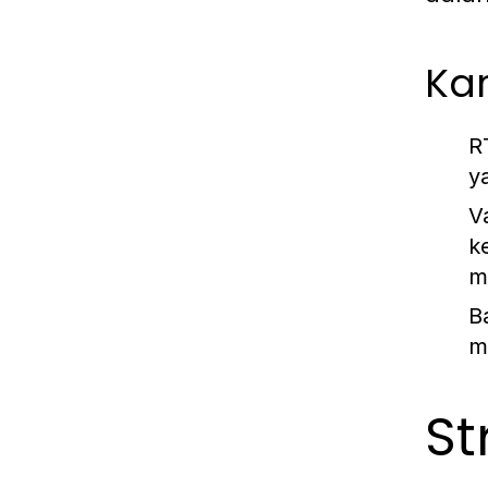
Kar
R
y
Va
k
m
B
m
St