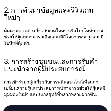
2. การค้นหาข้อมูลและรีวิวเกม
ใหม่ๆ
ติดตามข่าวสารเกี่ยวกับเกมใหม่ๆ หรือโปรโมชั่นอาจ
ช่วยให้ผู้เล่นสามารถเลือกเกมที่มีโอกาสชนะสูงและมี
โบนัสที่คุ้มค่า.
3. การสร้างชุมชนและการรับคำ
แนะนำจากผู้มีประสบการณ์
การเข้าร่วมกลุ่มเกี่ยวกับการพนันออนไลน์เพื่อแลก
เปลี่ยนความรู้และประสบการณ์สามารถช่วยให้ผู้เล่นมี
มุมมองใหม่ๆ และรับกลยุทธ์ที่หลากหลายมากขึ้น.