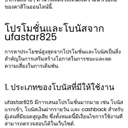
ของคาสิโนออนไลน์นี้.
โปรโมชั่นและโบนัสจาก
ufastar825
การหาประโยชน์สูงสุดจากโปรโมชั่นและโบนัสเป็นสิ่ง
สำคัญในการเสริมสร้างโอกาสในการชนะและลด
ความเสี่ยงในการเดิมพัน.
1. ประเภทของโบนัสที่มีให้ใช้งาน
ufastar825 มีการเสนอโปรโมชั่นมากมาย เช่น โบนัส
แรกเข้า, โบนัสเงินฝากรายวัน และ cashback สำหรับ
ผู้เล่นที่มียอดสูญเสีย ซึ่งทั้งหมดนี้มีเงื่อนไขการใช้งานที่
สามารถตรวจสอบได้ในเว็บไซต์.