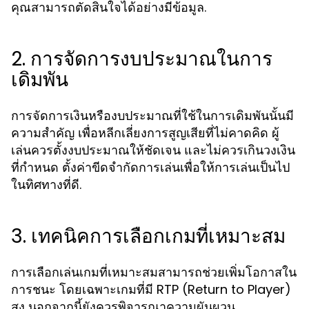
คุณสามารถตัดสินใจได้อย่างมีข้อมูล.
2. การจัดการงบประมาณในการ
เดิมพัน
การจัดการเงินหรืองบประมาณที่ใช้ในการเดิมพันนั้นมี
ความสำคัญ เพื่อหลีกเลี่ยงการสูญเสียที่ไม่คาดคิด ผู้
เล่นควรตั้งงบประมาณให้ชัดเจน และไม่ควรเกินวงเงิน
ที่กำหนด ตั้งค่าขีดจำกัดการเล่นเพื่อให้การเล่นเป็นไป
ในทิศทางที่ดี.
3. เทคนิคการเลือกเกมที่เหมาะสม
การเลือกเล่นเกมที่เหมาะสมสามารถช่วยเพิ่มโอกาสใน
การชนะ โดยเฉพาะเกมที่มี RTP (Return to Player)
สูง นอกจากนี้ยังควรพิจารณาความผันผวน