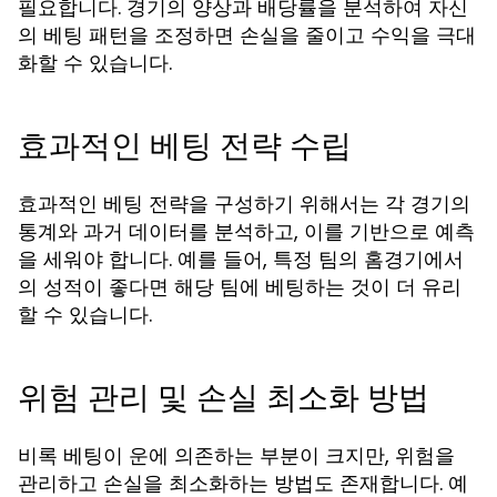
필요합니다. 경기의 양상과 배당률을 분석하여 자신
의 베팅 패턴을 조정하면 손실을 줄이고 수익을 극대
화할 수 있습니다.
효과적인 베팅 전략 수립
효과적인 베팅 전략을 구성하기 위해서는 각 경기의
통계와 과거 데이터를 분석하고, 이를 기반으로 예측
을 세워야 합니다. 예를 들어, 특정 팀의 홈경기에서
의 성적이 좋다면 해당 팀에 베팅하는 것이 더 유리
할 수 있습니다.
위험 관리 및 손실 최소화 방법
비록 베팅이 운에 의존하는 부분이 크지만, 위험을
관리하고 손실을 최소화하는 방법도 존재합니다. 예