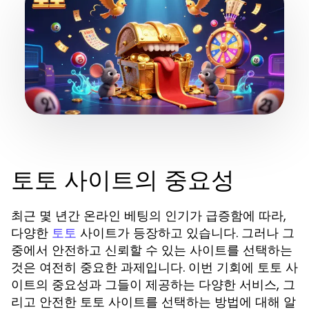
토토 사이트의 중요성
최근 몇 년간 온라인 베팅의 인기가 급증함에 따라,
다양한
사이트가 등장하고 있습니다. 그러나 그
토토
중에서 안전하고 신뢰할 수 있는 사이트를 선택하는
것은 여전히 중요한 과제입니다. 이번 기회에 토토 사
이트의 중요성과 그들이 제공하는 다양한 서비스, 그
리고 안전한 토토 사이트를 선택하는 방법에 대해 알