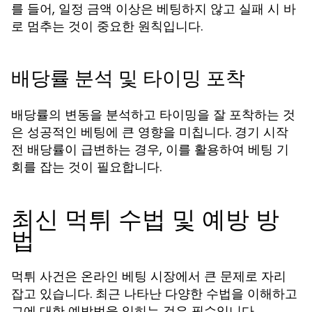
를 들어, 일정 금액 이상은 베팅하지 않고 실패 시 바
로 멈추는 것이 중요한 원칙입니다.
배당률 분석 및 타이밍 포착
배당률의 변동을 분석하고 타이밍을 잘 포착하는 것
은 성공적인 베팅에 큰 영향을 미칩니다. 경기 시작
전 배당률이 급변하는 경우, 이를 활용하여 베팅 기
회를 잡는 것이 필요합니다.
최신 먹튀 수법 및 예방 방
법
먹튀 사건은 온라인 베팅 시장에서 큰 문제로 자리
잡고 있습니다. 최근 나타난 다양한 수법을 이해하고
그에 대한 예방법을 익히는 것은 필수입니다.