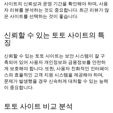
사이트의 신뢰성과 운영 기간을 확인해야 하며, 사용
자 리뷰를 분석하는 것도 중요합니다. 최근 리뷰가 많
은 사이트를 선택하는 것이 좋습니다.
신뢰할 수 있는 토토 사이트의 특
징
신뢰할 수 있는 토토 사이트는 보안 시스템이 잘 구
축되어 있어 사용자 개인정보와 금융정보를 안전하
게 보호해야 합니다. 또한, 사용자 친화적인 인터페이
스와 효율적인 고객 지원 시스템을 제공해야 하며,
문제가 발생했을 경우 신속하게 대처할 수 있는 능력
이 중요합니다.
토토 사이트 비교 분석