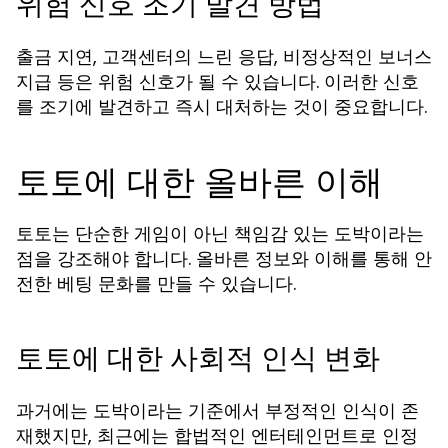
위험 신호 조기 발견 방법
출금 지연, 고객센터의 느린 응답, 비정상적인 보너스
지급 등은 위험 신호가 될 수 있습니다. 이러한 신호
를 조기에 발견하고 즉시 대처하는 것이 중요합니다.
토토에 대한 올바른 이해
토토는 단순한 게임이 아닌 책임감 있는 도박이라는
점을 강조해야 합니다. 올바른 정보와 이해를 통해 안
전한 베팅 문화를 만들 수 있습니다.
토토에 대한 사회적 인식 변화
과거에는 도박이라는 기준에서 부정적인 인식이 존
재했지만, 최근에는 합법적인 엔터테인먼트로 인정