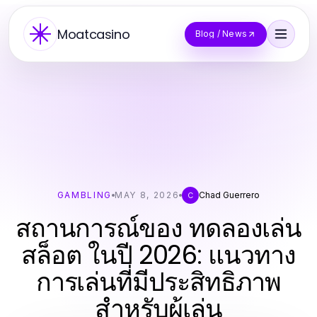
Moatcasino
Blog / News
GAMBLING
MAY 8, 2026
Chad Guerrero
C
สถานการณ์ของ ทดลองเล่น
สล็อต ในปี 2026: แนวทาง
การเล่นที่มีประสิทธิภาพ
สำหรับผู้เล่น