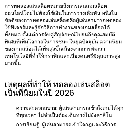
การทดลองเล่นสล็อตหมายถึงการเล่นเกมสล็อต
ออนไลน์โดยไม่ต้องใช้เงินในการวางเดิมพัน หนึ่งใน
ข้อดีของการทดลองเล่นสล็อตคือผู้เล่นสามารถทดลอง
ใช้ฟีเจอร์และรู้จักวิธีการทำงานของเกมสล็อตได้
ทั้งหมด ตั้งแต่การจับคู่สัญลักษณ์ไปจนถึงคุณสมบัติ
พิเศษที่เพิ่มโอกาสในการชนะ ในยุคปัจจุบัน ความนิยม
ของเกมสล็อตได้เพิ่มสูงขึ้นเนื่องจากการพัฒนา
เทคโนโลยีที่ทำให้กราฟิกและเสียงดนตรีมีคุณภาพสูง
มากขึ้น
เหตุผลที่ทำให้ ทดลองเล่นสล็อต
เป็นที่นิยมในปี 2026
ความสะดวกสบาย:
ผู้เล่นสามารถเข้าถึงเกมได้ทุก
ที่ทุกเวลา ไม่จำเป็นต้องเดินทางไปยังคาสิโน
การเรียนรู้:
ผู้เล่นสามารถเข้าใจกฎและวิธีการ