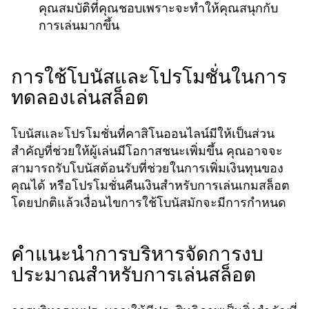
คุณสมบัติที่คุณชอบเพราะจะทำให้คุณสนุกกับ
การเล่นมากขึ้น
การใช้โบนัสและโปรโมชั่นในการ
ทดลองเล่นสล็อต
โบนัสและโปรโมชั่นที่คาสิโนออนไลน์มีให้เป็นส่วน
สำคัญที่ช่วยให้ผู้เล่นมีโอกาสชนะเพิ่มขึ้น คุณอาจจะ
สามารถรับโบนัสต้อนรับที่ช่วยในการเพิ่มเงินทุนของ
คุณได้ หรือโปรโมชั่นคืนเงินสำหรับการเล่นเกมสล็อต
โดยปกติแล้วเงื่อนไขการใช้โบนัสมักจะมีการกำหนด
คำแนะนำการบริหารจัดการงบ
ประมาณสำหรับการเล่นสล็อต