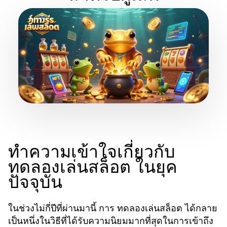
ทำความเข้าใจเกี่ยวกับ
ทดลองเล่นสล็อต ในยุค
ปัจจุบัน
ในช่วงไม่กี่ปีที่ผ่านมานี้ การ
ได้กลาย
ทดลองเล่นสล็อต
เป็นหนึ่งในวิธีที่ได้รับความนิยมมากที่สุดในการเข้าถึง