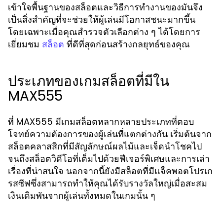
เข้าใจพื้นฐานของสล็อตและวิธีการทำงานของมันจึง
เป็นสิ่งสำคัญที่จะช่วยให้ผู้เล่นมีโอกาสชนะมากขึ้น
โดยเฉพาะเมื่อคุณสำรวจตัวเลือกต่าง ๆ ได้โดยการ
เยี่ยมชม
ที่ดีที่สุดก่อนสร้างกลยุทธ์ของคุณ
สล็อต
ประเภทของเกมสล็อตที่มีใน
MAX555
ที่ MAX555 มีเกมสล็อตหลากหลายประเภทที่ตอบ
โจทย์ความต้องการของผู้เล่นที่แตกต่างกัน เริ่มต้นจาก
สล็อตคลาสสิกที่มีสัญลักษณ์ผลไม้และเจ็ดนำโชคไป
จนถึงสล็อตวิดีโอที่เต็มไปด้วยฟีเจอร์พิเศษและการเล่า
เรื่องที่น่าสนใจ นอกจากนี้ยังมีสล็อตที่มีแจ็คพอตโปรเก
รสซีฟซึ่งสามารถทำให้คุณได้รับรางวัลใหญ่เมื่อสะสม
เงินเดิมพันจากผู้เล่นทั้งหมดในเกมนั้น ๆ