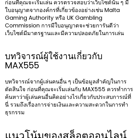
ก่อนที่คุณจะเริ่มเล่น ควรตรวจสอบว่าเว็บไซต์นั้น ๆ มี
ใบอนุญาตจากองค์กรที่เกี่ยวข้องอย่างเช่น Malta
Gaming Authority หรือ UK Gambling
Commission การมีใบอนุญาตจะช่วยการันตีว่า
เว็บไซต์มีมาตรฐานและมีความปลอดภัยในการเล่น
บทวิจารณ์ผู้ใช้งานเกี่ยวกับ
MAX555
บทวิจารณ์จากผู้เล่นคนอื่น ๆ เป็นข้อมูลสำคัญในการ
ตัดสินใจ ก่อนที่คุณจะเริ่มเล่นกับ MAX555 ควรทำการ
ค้นหาว่าผู้เล่นคนอื่นคิดอย่างไรเกี่ยวกับประสบการณ์ที่
นี่ รวมถึงเรื่องการจ่ายเงินและความสะดวกในการทำ
ธุรกรรม
แนวโน้มของสล็อตออนไลน์