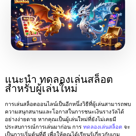
แนะนำ ทดลองเล่นสล็อต
สำหรับผู้เล่นใหม่
การเล่นสล็อตออนไลน์เป็นอีกหนึ่งวิธีที่ผู้เล่นสามารถพบ
ความสนุกสนานและโอกาสในการชนะเงินรางวัลได้
อย่างง่ายดาย หากคุณเป็นผู้เล่นใหม่ที่ยังไม่เคยมี
ประสบการณ์การเล่นมาก่อน การ
จะ
ทดลองเล่นสล็อต
เป็นการเริ่มต้นที่ดี เพื่อให้คุณได้เรียนรู้เกี่ยวกับเกม