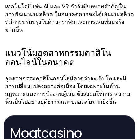
เทคโนโลยี เช่น AI และ VR กำลังมีบทบาทสำคัญใน
การพัฒนาเกมสล็อต ในอนาคตอาจจะได้เห็นเกมสล็อต
ที่มีการปรับปรุงในด้านกราฟิกและการเล่นที่สมจริง
มากขึ้น
แนวโน้มอุตสาหกรรมคาสิโน
ออนไลน์ในอนาคต
อุตสาหกรรมคาสิโนออนไลน์คาดว่าจะเติบโตและมี
การเปลี่ยนแปลงอย่างต่อเนื่อง โดยเฉพาะในด้าน
กฎหมายและการป้องกันผู้เล่น ซึ่งส่งผลให้การเล่นเกม
นั้นเป็นไปอย่างยุติธรรมและปลอดภัยมากยิ่งขึ้น
Moatcasino