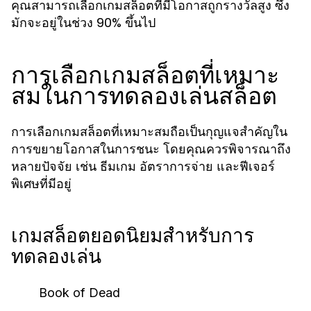
คุณสามารถเลือกเกมสล็อตที่มีโอกาสถูกรางวัลสูง ซึ่ง
มักจะอยู่ในช่วง 90% ขึ้นไป
การเลือกเกมสล็อตที่เหมาะ
สมในการทดลองเล่นสล็อต
การเลือกเกมสล็อตที่เหมาะสมถือเป็นกุญแจสำคัญใน
การขยายโอกาสในการชนะ โดยคุณควรพิจารณาถึง
หลายปัจจัย เช่น ธีมเกม อัตราการจ่าย และฟีเจอร์
พิเศษที่มีอยู่
เกมสล็อตยอดนิยมสำหรับการ
ทดลองเล่น
Book of Dead