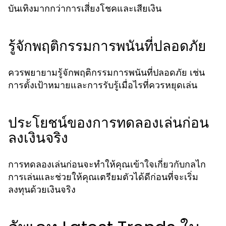
บันเทิงมากกว่าการเสี่ยงโชคและเสียเงิน
รู้จักพฤติกรรมการพนันที่ปลอดภัย
ควรพยายามรู้จักพฤติกรรมการพนันที่ปลอดภัย เช่น
การตั้งเป้าหมายและการรับรู้เมื่อไรที่ควรหยุดเล่น
ประโยชน์ของการทดลองเล่นก่อน
ลงเงินจริง
การทดลองเล่นก่อนจะทำให้คุณเข้าใจเกี่ยวกับกลไก
การเล่นและช่วยให้คุณเตรียมตัวได้ดีก่อนที่จะเริ่ม
ลงทุนด้วยเงินจริง