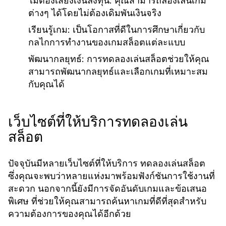
ไม่ต้องเสี่ยงเงินลงทุน:
คุณสามารถลองเล่นเกม
ต่างๆ ได้โดยไม่ต้องเดิมพันเงินจริง
เรียนรู้เกม:
เป็นโอกาสที่ดีในการศึกษาเกี่ยวกับ
กลไกการทำงานของเกมสล็อตแต่ละแบบ
พัฒนากลยุทธ์:
การทดลองเล่นสล็อตช่วยให้คุณ
สามารถพัฒนากลยุทธ์และเลือกเกมที่เหมาะสม
กับคุณได้
เว็บไซต์ที่ให้บริการทดลองเล่น
สล็อต
ปัจจุบันมีหลายเว็บไซต์ที่ให้บริการ ทดลองเล่นสล็อต
ซึ่งคุณจะพบว่าหลายแห่งมาพร้อมฟังก์ชันการใช้งานที่
สะดวก นอกจากนี้ยังมีการจัดอันดับเกมและข้อเสนอ
พิเศษ ที่ช่วยให้คุณสามารถค้นหาเกมที่ดีที่สุดสำหรับ
ความต้องการของคุณได้อีกด้วย