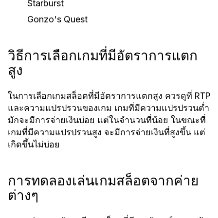
Starburst
Gonzo's Quest
วิธีการเลือกเกมที่มีอัตราการแตก
สูง
ในการเลือกเกมสล็อตที่มีอัตราการแตกสูง ควรดูที่ RTP
และความแปรปรวนของเกม เกมที่มีความแปรปรวนต่ำ
มักจะมีการจ่ายเงินบ่อย แต่ในจำนวนที่น้อย ในขณะที่
เกมที่มีความแปรปรวนสูง จะมีการจ่ายเงินที่สูงขึ้น แต่
เกิดขึ้นไม่บ่อย
การทดลองเล่นเกมสล็อตจากค่าย
ต่างๆ